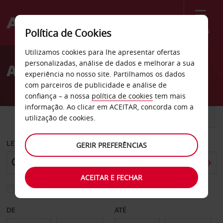
Menu
Política de Cookies
Welcome
Utilizamos cookies para lhe apresentar ofertas
to
personalizadas, análise de dados e melhorar a sua
Aluguer de carros Gander
Avis
experiência no nosso site. Partilhamos os dados
com parceiros de publicidade e análise de
confiança – a nossa
política de cookies
tem mais
informação. Ao clicar em ACEITAR, concorda com a
CARRO
COMERCIAIS
utilização de cookies.
LEVANTAR EM
GERIR PREFERÊNCIAS
ACEITAR E FECHAR
Escolher uma estação de devolução diferente
DE
ATÉ