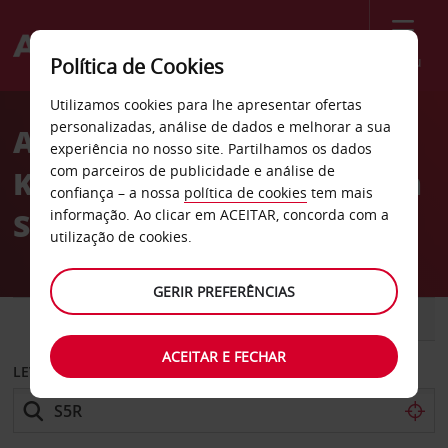
Menu
Política de Cookies
Welcome
Utilizamos cookies para lhe apresentar ofertas
to
personalizadas, análise de dados e melhorar a sua
Aluguer de carros 10076
Avis
experiência no nosso site. Partilhamos os dados
com parceiros de publicidade e análise de
King George Boulevard em
confiança – a nossa
política de cookies
tem mais
Surrey
informação. Ao clicar em ACEITAR, concorda com a
utilização de cookies.
GERIR PREFERÊNCIAS
CARRO
COMERCIAIS
ACEITAR E FECHAR
LEVANTAR EM