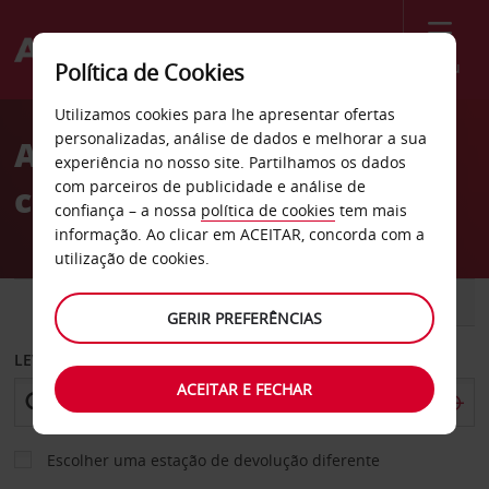
Menu
Política de Cookies
Welcome
Utilizamos cookies para lhe apresentar ofertas
to
personalizadas, análise de dados e melhorar a sua
Aluguer de
Avis
experiência no nosso site. Partilhamos os dados
com parceiros de publicidade e análise de
carros Richmond
confiança – a nossa
política de cookies
tem mais
informação. Ao clicar em ACEITAR, concorda com a
utilização de cookies.
CARRO
COMERCIAIS
GERIR PREFERÊNCIAS
LEVANTAR EM
ACEITAR E FECHAR
Escolher uma estação de devolução diferente