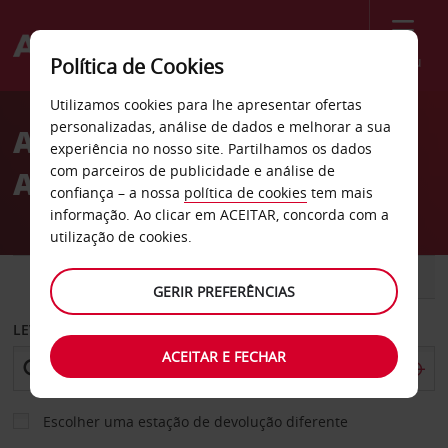
Menu
Política de Cookies
Welcome
Utilizamos cookies para lhe apresentar ofertas
to
personalizadas, análise de dados e melhorar a sua
Aluguer de carros Harvey
Avis
experiência no nosso site. Partilhamos os dados
com parceiros de publicidade e análise de
Avenue 2 em Kelowna
confiança – a nossa
política de cookies
tem mais
informação. Ao clicar em ACEITAR, concorda com a
utilização de cookies.
CARRO
COMERCIAIS
GERIR PREFERÊNCIAS
LEVANTAR EM
ACEITAR E FECHAR
Escolher uma estação de devolução diferente