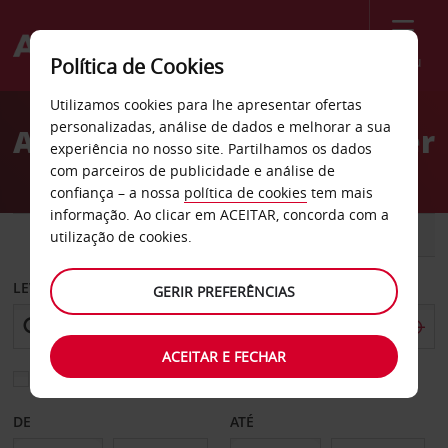
Menu
Política de Cookies
Welcome
Utilizamos cookies para lhe apresentar ofertas
to
personalizadas, análise de dados e melhorar a sua
Aluguer de carros Red Deer
Avis
experiência no nosso site. Partilhamos os dados
com parceiros de publicidade e análise de
confiança – a nossa
política de cookies
tem mais
informação. Ao clicar em ACEITAR, concorda com a
CARRO
COMERCIAIS
utilização de cookies.
LEVANTAR EM
GERIR PREFERÊNCIAS
ACEITAR E FECHAR
Escolher uma estação de devolução diferente
DE
ATÉ