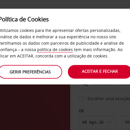
Política de Cookies
SERVIÇOS
EMPRESAS
SELF SERVICE
Utilizamos cookies para lhe apresentar ofertas personalizadas,
análise de dados e melhorar a sua experiência no nosso site.
Partilhamos os dados com parceiros de publicidade e análise de
confiança – a nossa
política de cookies
tem mais informação. Ao
CARRO
clicar em ACEITAR, concorda com a utilização de cookies.
on
ACEITAR E FECHAR
GERIR PREFERÊNCIAS
LEVANTAR EM
Escolher uma estação
DE