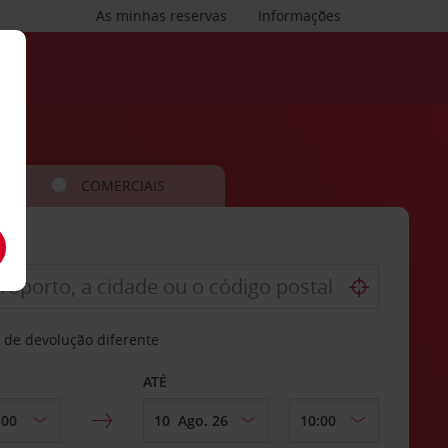
As minhas reservas
Informações
COMERCIAIS
 de devolução diferente
ATÉ