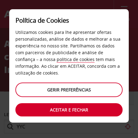
Menu
Política de Cookies
Welcome
Utilizamos cookies para lhe apresentar ofertas
to
personalizadas, análise de dados e melhorar a sua
Aluguer de
Avis
experiência no nosso site. Partilhamos os dados
com parceiros de publicidade e análise de
carros Aeroporto
confiança – a nossa
política de cookies
tem mais
Internacional de Calgary
informação. Ao clicar em ACEITAR, concorda com a
utilização de cookies.
GERIR PREFERÊNCIAS
CARRO
COMERCIAIS
ACEITAR E FECHAR
LEVANTAR EM