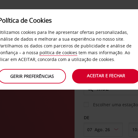
Política de Cookies
SERVIÇOS
EMPRESAS
SELF SERVICE
Utilizamos cookies para lhe apresentar ofertas personalizadas,
análise de dados e melhorar a sua experiência no nosso site.
Partilhamos os dados com parceiros de publicidade e análise de
os
confiança – a nossa
política de cookies
tem mais informação. Ao
CARRO
clicar em ACEITAR, concorda com a utilização de cookies.
aza
ACEITAR E FECHAR
GERIR PREFERÊNCIAS
LEVANTAR EM
Escolher uma estação
DE