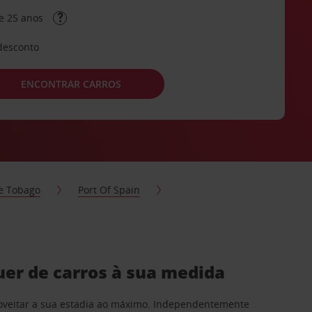
e 25 anos
desconto
ENCONTRAR CARROS
e Tobago
Port Of Spain
uer de carros à sua medida
proveitar a sua estadia ao máximo. Independentemente