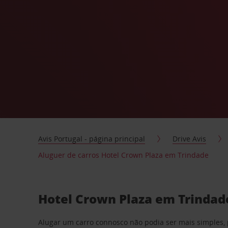
Avis Portugal - página principal
Drive Avis
Aluguer de carros Hotel Crown Plaza em Trindade
Hotel Crown Plaza em Trindade
Alugar um carro connosco não podia ser mais simples, 