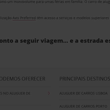
o um monovolume para umas férias em família. O carro de aluguer
elização
Avis Preferred
têm acesso a serviços e modelos superiores e
ronto a seguir viagem… e a estrada e
PODEMOS OFERECER
PRINCIPAIS DESTINO
IS NO ALUGUER DE
ALUGUER DE CARROS LISBOA
ALUGUER DE CARROS PORTO