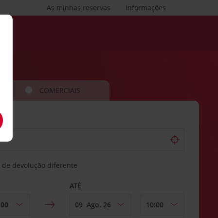
As minhas reservas
Informações
COMERCIAIS
 de devolução diferente
ATÉ