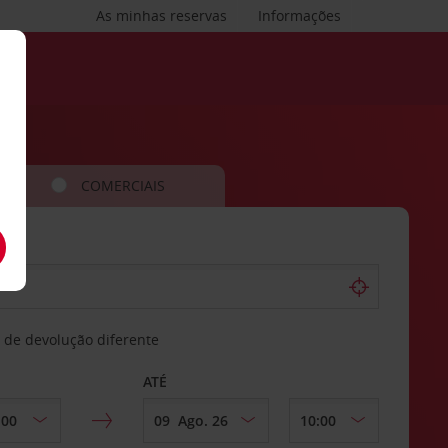
As minhas reservas
Informações
COMERCIAIS
 de devolução diferente
ATÉ