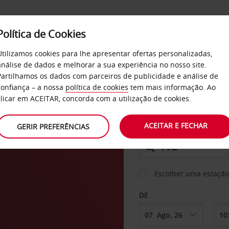
Política de Cookies
SERVIÇOS
EMPRESAS
SELF SERVICE
Utilizamos cookies para lhe apresentar ofertas personalizadas,
análise de dados e melhorar a sua experiência no nosso site.
Partilhamos os dados com parceiros de publicidade e análise de
confiança – a nossa
política de cookies
tem mais informação. Ao
CARRO
clicar em ACEITAR, concorda com a utilização de cookies.
dens
ACEITAR E FECHAR
GERIR PREFERÊNCIAS
LEVANTAR EM
Escolher uma estação
DE