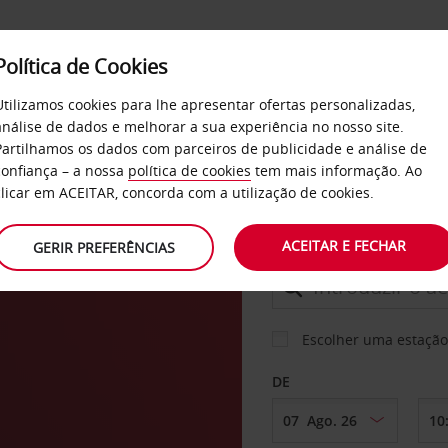
Política de Cookies
SERVIÇOS
EMPRESAS
SELF SERVICE
Utilizamos cookies para lhe apresentar ofertas personalizadas,
análise de dados e melhorar a sua experiência no nosso site.
Partilhamos os dados com parceiros de publicidade e análise de
confiança – a nossa
política de cookies
tem mais informação. Ao
CARRO
clicar em ACEITAR, concorda com a utilização de cookies.
nte e
ACEITAR E FECHAR
GERIR PREFERÊNCIAS
LEVANTAR EM
Escolher uma estação
DE