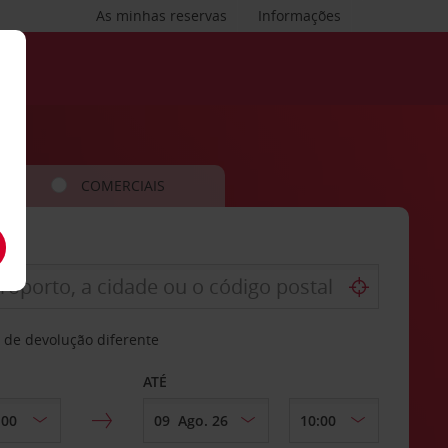
As minhas reservas
Informações
COMERCIAIS
 de devolução diferente
ATÉ