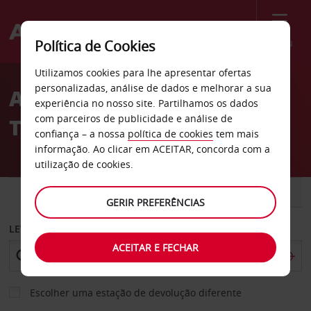
Menu
Política de Cookies
Welcome
Utilizamos cookies para lhe apresentar ofertas
to
personalizadas, análise de dados e melhorar a sua
Aluguer de carros São
Avis
experiência no nosso site. Partilhamos os dados
com parceiros de publicidade e análise de
Tomás
confiança – a nossa
política de cookies
tem mais
informação. Ao clicar em ACEITAR, concorda com a
utilização de cookies.
CARRO
COMERCIAIS
GERIR PREFERÊNCIAS
LEVANTAR EM
ACEITAR E FECHAR
Escolher uma estação de devolução diferente