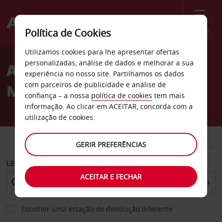
Menu
Política de Cookies
Welcome
Utilizamos cookies para lhe apresentar ofertas
to
personalizadas, análise de dados e melhorar a sua
Aluguer de carros São
Avis
experiência no nosso site. Partilhamos os dados
com parceiros de publicidade e análise de
Martinho
confiança – a nossa
política de cookies
tem mais
informação. Ao clicar em ACEITAR, concorda com a
utilização de cookies.
CARRO
COMERCIAIS
GERIR PREFERÊNCIAS
LEVANTAR EM
ACEITAR E FECHAR
Escolher uma estação de devolução diferente