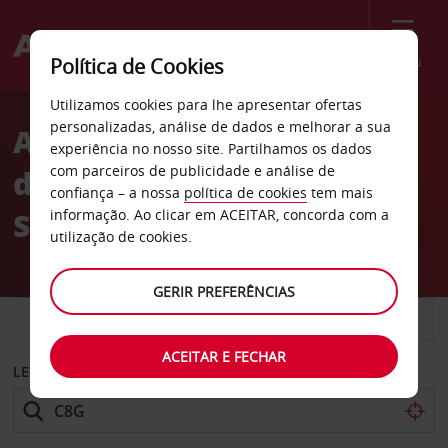
Menu
Política de Cookies
Welcome
Utilizamos cookies para lhe apresentar ofertas
to
personalizadas, análise de dados e melhorar a sua
Aluguer de carros Centro
Avis
experiência no nosso site. Partilhamos os dados
com parceiros de publicidade e análise de
de conferências do Hotel
confiança – a nossa
política de cookies
tem mais
Sheraton
informação. Ao clicar em ACEITAR, concorda com a
utilização de cookies.
GERIR PREFERÊNCIAS
CARRO
COMERCIAIS
ACEITAR E FECHAR
LEVANTAR EM