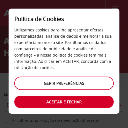
Menu
Política de Cookies
Welcome
Utilizamos cookies para lhe apresentar ofertas
to
personalizadas, análise de dados e melhorar a sua
Aluguer de carros Hotel
Avis
experiência no nosso site. Partilhamos os dados
com parceiros de publicidade e análise de
Howard Johnson Plaza
confiança – a nossa
política de cookies
tem mais
informação. Ao clicar em ACEITAR, concorda com a
utilização de cookies.
CARRO
COMERCIAIS
GERIR PREFERÊNCIAS
LEVANTAR EM
ACEITAR E FECHAR
Escolher uma estação de devolução diferente