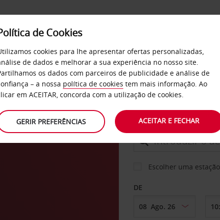
Política de Cookies
SERVIÇOS
EMPRESAS
SELF SERVICE
Utilizamos cookies para lhe apresentar ofertas personalizadas,
análise de dados e melhorar a sua experiência no nosso site.
Partilhamos os dados com parceiros de publicidade e análise de
confiança – a nossa
política de cookies
tem mais informação. Ao
CARRO
clicar em ACEITAR, concorda com a utilização de cookies.
ach
ACEITAR E FECHAR
GERIR PREFERÊNCIAS
LEVANTAR EM
Escolher uma estação
DE