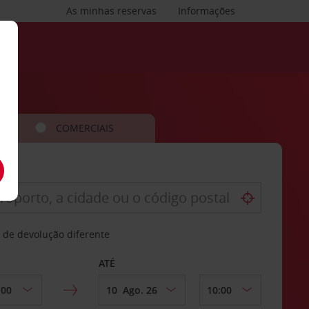
As minhas reservas
Informações
COMERCIAIS
 de devolução diferente
ATÉ