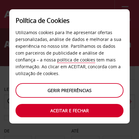
Menu
Política de Cookies
Welcome
Utilizamos cookies para lhe apresentar ofertas
to
personalizadas, análise de dados e melhorar a sua
Aluguer de carros Anguilla
Avis
experiência no nosso site. Partilhamos os dados
com parceiros de publicidade e análise de
confiança – a nossa
política de cookies
tem mais
informação. Ao clicar em ACEITAR, concorda com a
CARRO
COMERCIAIS
utilização de cookies.
LEVANTAR EM
GERIR PREFERÊNCIAS
ACEITAR E FECHAR
Escolher uma estação de devolução diferente
DE
ATÉ