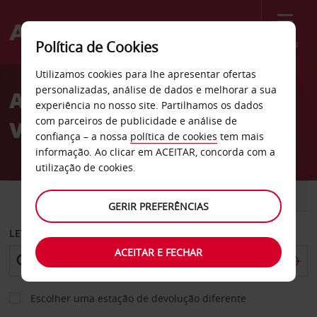
Menu
Política de Cookies
Welcome
Utilizamos cookies para lhe apresentar ofertas
to
personalizadas, análise de dados e melhorar a sua
Aluguer de carros Porto
Avis
experiência no nosso site. Partilhamos os dados
com parceiros de publicidade e análise de
Vila
confiança – a nossa
política de cookies
tem mais
informação. Ao clicar em ACEITAR, concorda com a
utilização de cookies.
CARRO
COMERCIAIS
GERIR PREFERÊNCIAS
LEVANTAR EM
ACEITAR E FECHAR
Escolher uma estação de devolução diferente