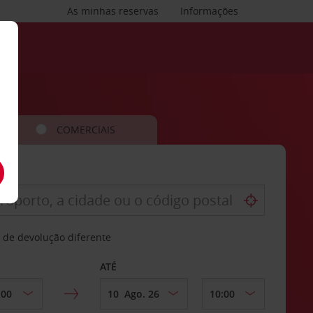
As minhas reservas
Informações
COMERCIAIS
 de devolução diferente
ATÉ