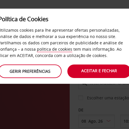
Política de Cookies
SERVIÇOS
EMPRESAS
SELF SERVICE
Utilizamos cookies para lhe apresentar ofertas personalizadas,
análise de dados e melhorar a sua experiência no nosso site.
Partilhamos os dados com parceiros de publicidade e análise de
confiança – a nossa
política de cookies
tem mais informação. Ao
CARRO
clicar em ACEITAR, concorda com a utilização de cookies.
pu
ACEITAR E FECHAR
GERIR PREFERÊNCIAS
LEVANTAR EM
Escolher uma estação
DE