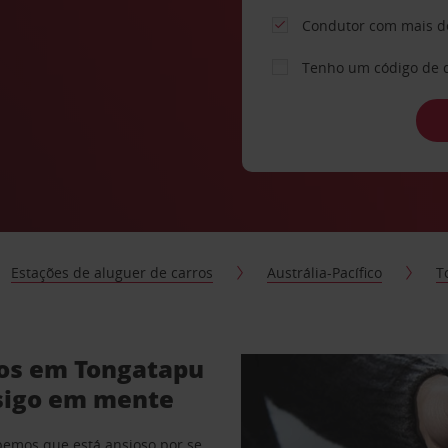
Condutor com mais d
Tenho um código de 
Estações de aluguer de carros
Austrália-Pacífico
T
ros em Tongatapu
sigo em mente
abemos que está ansioso por se