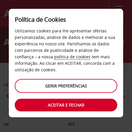
Menu
Política de Cookies
Welcome
Utilizamos cookies para lhe apresentar ofertas
to
personalizadas, análise de dados e melhorar a sua
Aluguer de carros Papeete
Avis
experiência no nosso site. Partilhamos os dados
com parceiros de publicidade e análise de
confiança – a nossa
política de cookies
tem mais
informação. Ao clicar em ACEITAR, concorda com a
CARRO
COMERCIAIS
utilização de cookies.
LEVANTAR EM
GERIR PREFERÊNCIAS
ACEITAR E FECHAR
Escolher uma estação de devolução diferente
DE
ATÉ