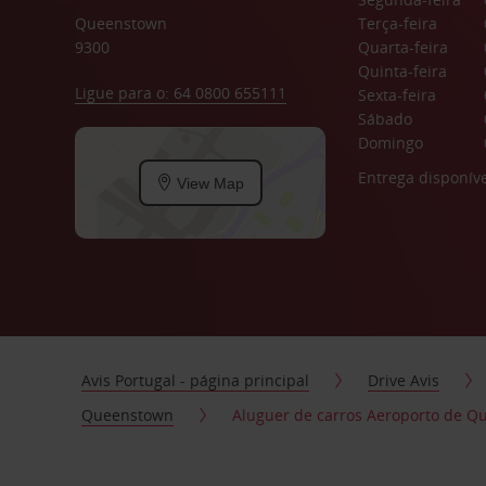
Queenstown
Terça-feira
9300
Quarta-feira
Quinta-feira
Ligue para o: 64 0800 655111
Sexta-feira
Sábado
Domingo
Entrega disponíve
View Map
Avis Portugal - página principal
Drive Avis
Queenstown
Aluguer de carros Aeroporto de 