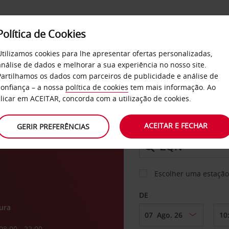
Política de Cookies
SERVIÇOS
EMPRESAS
SELF SERVICE
Utilizamos cookies para lhe apresentar ofertas personalizadas,
análise de dados e melhorar a sua experiência no nosso site.
Partilhamos os dados com parceiros de publicidade e análise de
confiança – a nossa
política de cookies
tem mais informação. Ao
CARRO
clicar em ACEITAR, concorda com a utilização de cookies.
o de
ACEITAR E FECHAR
GERIR PREFERÊNCIAS
LEVANTAR EM
Escolher uma estação
DE
ura
08:00 - 22:00