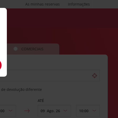
As minhas reservas
Informações
COMERCIAIS
 de devolução diferente
ATÉ