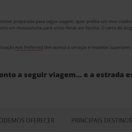
estiver preparado para seguir viagem, quer prefira um mini citad
o um monovolume para umas férias em família. O carro de aluguer
elização
Avis Preferred
têm acesso a serviços e modelos superiores e
ronto a seguir viagem… e a estrada e
PODEMOS OFERECER
PRINCIPAIS DESTINO