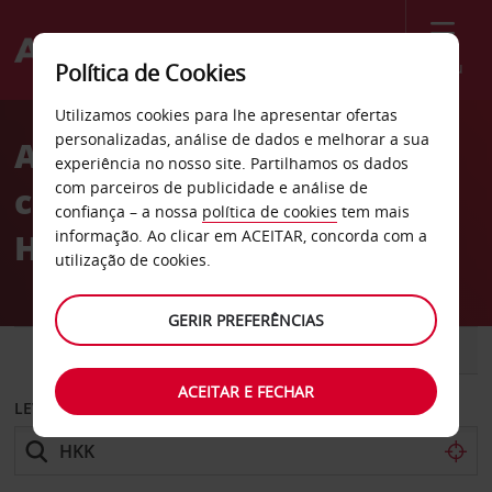
Menu
Política de Cookies
Welcome
Utilizamos cookies para lhe apresentar ofertas
to
personalizadas, análise de dados e melhorar a sua
Aluguer de
Avis
experiência no nosso site. Partilhamos os dados
com parceiros de publicidade e análise de
carros Aeroporto de
confiança – a nossa
política de cookies
tem mais
Hokitika
informação. Ao clicar em ACEITAR, concorda com a
utilização de cookies.
GERIR PREFERÊNCIAS
CARRO
COMERCIAIS
ACEITAR E FECHAR
LEVANTAR EM