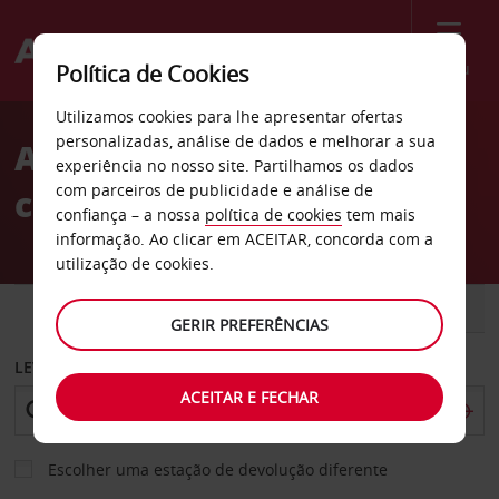
Menu
Política de Cookies
Welcome
Utilizamos cookies para lhe apresentar ofertas
to
personalizadas, análise de dados e melhorar a sua
Aluguer de
Avis
experiência no nosso site. Partilhamos os dados
com parceiros de publicidade e análise de
carros Blenheim
confiança – a nossa
política de cookies
tem mais
informação. Ao clicar em ACEITAR, concorda com a
utilização de cookies.
CARRO
COMERCIAIS
GERIR PREFERÊNCIAS
LEVANTAR EM
ACEITAR E FECHAR
Escolher uma estação de devolução diferente