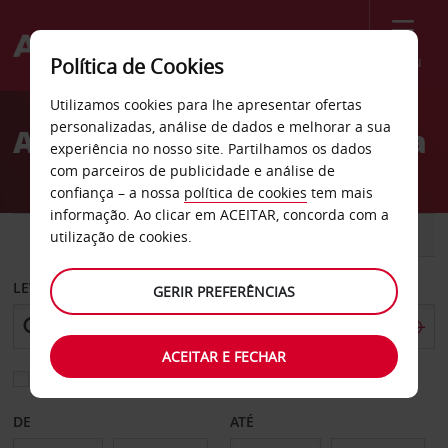
Menu
Política de Cookies
Welcome
Utilizamos cookies para lhe apresentar ofertas
to
personalizadas, análise de dados e melhorar a sua
Aluguer de carros Nouméa
Avis
experiência no nosso site. Partilhamos os dados
com parceiros de publicidade e análise de
confiança – a nossa
política de cookies
tem mais
informação. Ao clicar em ACEITAR, concorda com a
CARRO
COMERCIAIS
utilização de cookies.
LEVANTAR EM
GERIR PREFERÊNCIAS
ACEITAR E FECHAR
Escolher uma estação de devolução diferente
DE
ATÉ