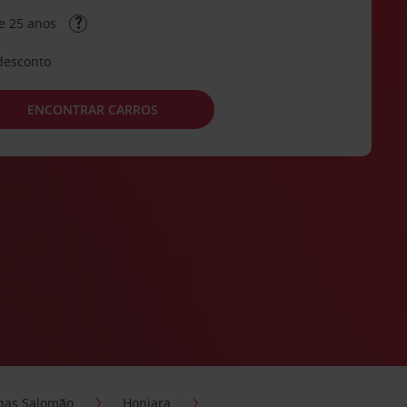
e 25 anos
desconto
ENCONTRAR CARROS
lhas Salomão
Honiara