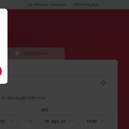
As minhas reservas
Informações
COMERCIAIS
 de devolução diferente
ATÉ