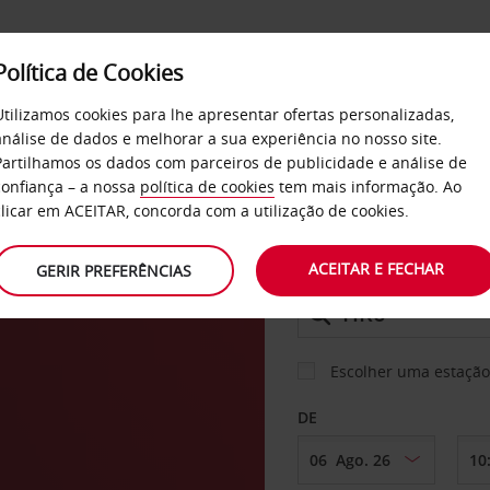
Política de Cookies
SERVIÇOS
EMPRESAS
SELF SERVICE
Utilizamos cookies para lhe apresentar ofertas personalizadas,
análise de dados e melhorar a sua experiência no nosso site.
Partilhamos os dados com parceiros de publicidade e análise de
os
confiança – a nossa
política de cookies
tem mais informação. Ao
CARRO
clicar em ACEITAR, concorda com a utilização de cookies.
ro
ACEITAR E FECHAR
GERIR PREFERÊNCIAS
LEVANTAR EM
Escolher uma estação
DE