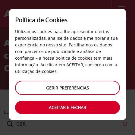
Menu
Política de Cookies
Welcome
Utilizamos cookies para lhe apresentar ofertas
to
personalizadas, análise de dados e melhorar a sua
Aluguer de
Avis
experiência no nosso site. Partilhamos os dados
com parceiros de publicidade e análise de
carros Aeroporto de
confiança – a nossa
política de cookies
tem mais
Camberra
informação. Ao clicar em ACEITAR, concorda com a
utilização de cookies.
GERIR PREFERÊNCIAS
CARRO
COMERCIAIS
ACEITAR E FECHAR
LEVANTAR EM