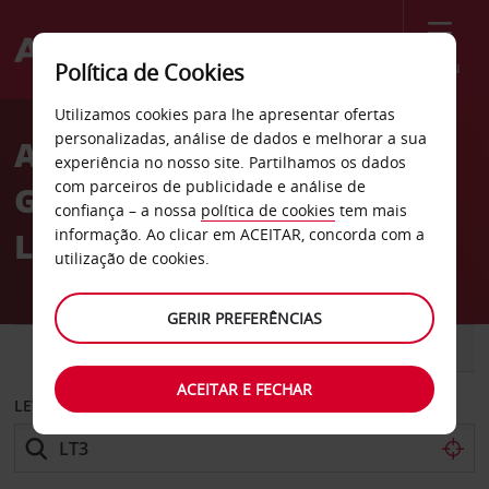
Menu
Política de Cookies
Welcome
Utilizamos cookies para lhe apresentar ofertas
to
personalizadas, análise de dados e melhorar a sua
Aluguer de carros Hotel
Avis
experiência no nosso site. Partilhamos os dados
com parceiros de publicidade e análise de
Grand Chancellor em
confiança – a nossa
política de cookies
tem mais
Launceston
informação. Ao clicar em ACEITAR, concorda com a
utilização de cookies.
GERIR PREFERÊNCIAS
CARRO
COMERCIAIS
ACEITAR E FECHAR
LEVANTAR EM