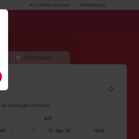
As minhas reservas
Informações
COMERCIAIS
 de devolução diferente
ATÉ