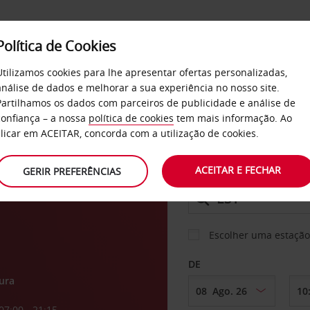
Política de Cookies
SERVIÇOS
EMPRESAS
SELF SERVICE
Utilizamos cookies para lhe apresentar ofertas personalizadas,
análise de dados e melhorar a sua experiência no nosso site.
Partilhamos os dados com parceiros de publicidade e análise de
confiança – a nossa
política de cookies
tem mais informação. Ao
CARRO
clicar em ACEITAR, concorda com a utilização de cookies.
o de
ACEITAR E FECHAR
GERIR PREFERÊNCIAS
LEVANTAR EM
Escolher uma estação
DE
ura
07:00 - 21:15