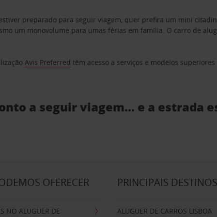
estiver preparado para seguir viagem, quer prefira um mini citad
o um monovolume para umas férias em família. O carro de aluguer
elização
Avis Preferred
têm acesso a serviços e modelos superiores e
ronto a seguir viagem… e a estrada e
PODEMOS OFERECER
PRINCIPAIS DESTINO
IS NO ALUGUER DE
ALUGUER DE CARROS LISBOA