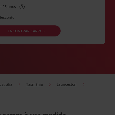
e 25 anos
desconto
ENCONTRAR CARROS
ustrália
Tasmânia
Launceston
 carros à sua medida