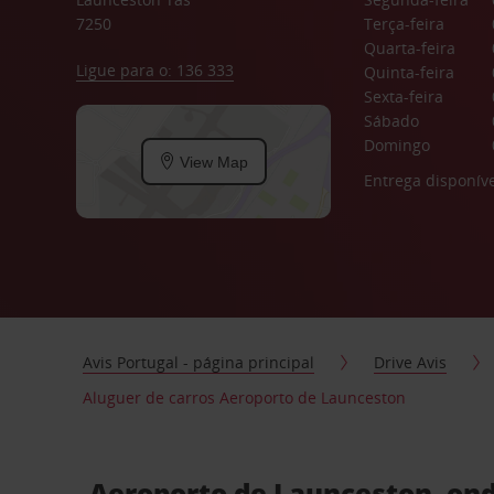
7250
Terça-feira
Quarta-feira
Ligue para o: 136 333
Quinta-feira
Sexta-feira
Sábado
Domingo
View Map
Entrega disponíve
Avis Portugal - página principal
Drive Avis
Aluguer de carros Aeroporto de Launceston
Aeroporto de Launceston, ond