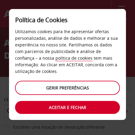
Menu
Política de Cookies
Welcome
Utilizamos cookies para lhe apresentar ofertas
to
personalizadas, análise de dados e melhorar a sua
Aluguer de carros Port
Avis
experiência no nosso site. Partilhamos os dados
com parceiros de publicidade e análise de
Douglas
confiança – a nossa
política de cookies
tem mais
informação. Ao clicar em ACEITAR, concorda com a
utilização de cookies.
CARRO
COMERCIAIS
GERIR PREFERÊNCIAS
LEVANTAR EM
ACEITAR E FECHAR
Escolher uma estação de devolução diferente