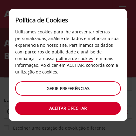
Menu
Política de Cookies
Welcome
Utilizamos cookies para lhe apresentar ofertas
to
personalizadas, análise de dados e melhorar a sua
Aluguer de carros Airlie
Avis
experiência no nosso site. Partilhamos os dados
com parceiros de publicidade e análise de
Beach
confiança – a nossa
política de cookies
tem mais
informação. Ao clicar em ACEITAR, concorda com a
utilização de cookies.
CARRO
COMERCIAIS
GERIR PREFERÊNCIAS
LEVANTAR EM
ACEITAR E FECHAR
Escolher uma estação de devolução diferente