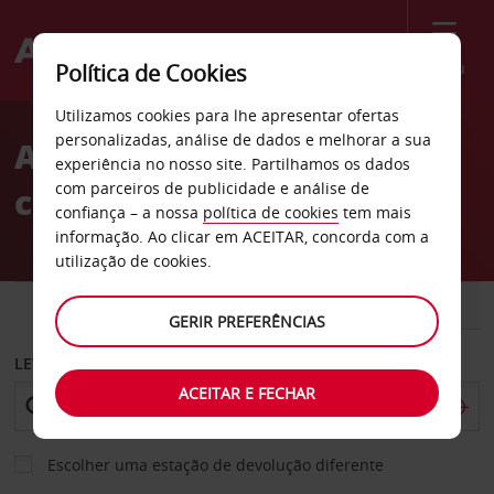
Menu
Política de Cookies
Welcome
Utilizamos cookies para lhe apresentar ofertas
to
personalizadas, análise de dados e melhorar a sua
Aluguer de
Avis
experiência no nosso site. Partilhamos os dados
com parceiros de publicidade e análise de
carros Cessnock
confiança – a nossa
política de cookies
tem mais
informação. Ao clicar em ACEITAR, concorda com a
utilização de cookies.
CARRO
COMERCIAIS
GERIR PREFERÊNCIAS
LEVANTAR EM
ACEITAR E FECHAR
Escolher uma estação de devolução diferente