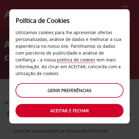
Menu
Política de Cookies
Welcome
Utilizamos cookies para lhe apresentar ofertas
to
personalizadas, análise de dados e melhorar a sua
Aluguer de
Avis
experiência no nosso site. Partilhamos os dados
com parceiros de publicidade e análise de
carros Aeroporto de Perth
confiança – a nossa
política de cookies
tem mais
informação. Ao clicar em ACEITAR, concorda com a
utilização de cookies.
CARRO
COMERCIAIS
GERIR PREFERÊNCIAS
LEVANTAR EM
ACEITAR E FECHAR
Escolher uma estação de devolução diferente