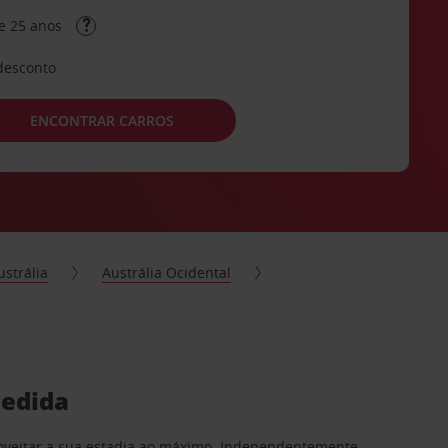
e 25 anos
desconto
ENCONTRAR CARROS
ustrália
Austrália Ocidental
medida
proveitar a sua estadia ao máximo. Independentemente