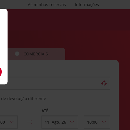
As minhas reservas
Informações
COMERCIAIS
 de devolução diferente
ATÉ