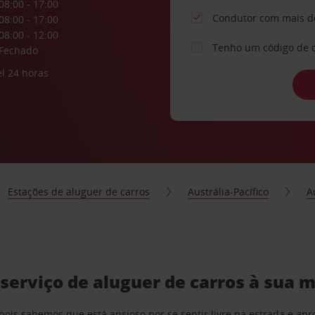
08:00 - 17:00
Condutor com mais d
08:00 - 17:00
08:00 - 12:00
Tenho um código de 
Fechado
l 24 horas
Estações de aluguer de carros
Austrália-Pacífico
A
serviço de aluguer de carros à sua 
pois sabemos que está ansioso por se sentir livre na estrada e a