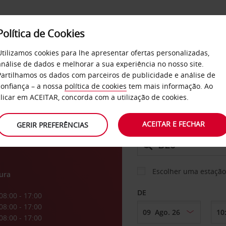
Política de Cookies
SERVIÇOS
EMPRESAS
SELF SERVICE
Utilizamos cookies para lhe apresentar ofertas personalizadas,
análise de dados e melhorar a sua experiência no nosso site.
Partilhamos os dados com parceiros de publicidade e análise de
confiança – a nossa
política de cookies
tem mais informação. Ao
CARRO
clicar em ACEITAR, concorda com a utilização de cookies.
n
ACEITAR E FECHAR
GERIR PREFERÊNCIAS
LEVANTAR EM
Escolher uma estação
ura
DE
08:00 - 17:00
08:00 - 17:00
08:00 - 17:00