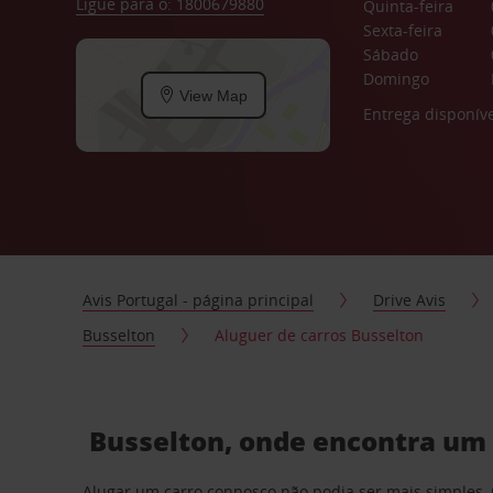
Ligue para o: 1800679880
Quinta-feira
Sexta-feira
Sábado
Domingo
View Map
Entrega disponíve
Avis Portugal - página principal
Drive Avis
Busselton
Aluguer de carros Busselton
Busselton, onde encontra um 
Alugar um carro connosco não podia ser mais simples, 