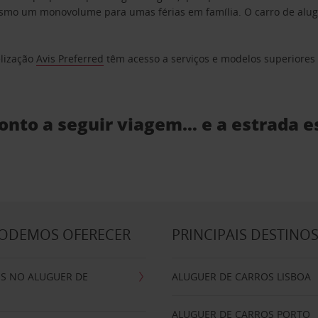
o um monovolume para umas férias em família. O carro de aluguer
elização
Avis Preferred
têm acesso a serviços e modelos superiores e
ronto a seguir viagem… e a estrada e
PODEMOS OFERECER
PRINCIPAIS DESTINO
IS NO ALUGUER DE
ALUGUER DE CARROS LISBOA
ALUGUER DE CARROS PORTO