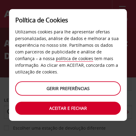
Menu
Política de Cookies
Welcome
Utilizamos cookies para lhe apresentar ofertas
to
personalizadas, análise de dados e melhorar a sua
Aluguer de carros Olympic
Avis
experiência no nosso site. Partilhamos os dados
com parceiros de publicidade e análise de
Dam
confiança – a nossa
política de cookies
tem mais
informação. Ao clicar em ACEITAR, concorda com a
utilização de cookies.
CARRO
COMERCIAIS
GERIR PREFERÊNCIAS
LEVANTAR EM
ACEITAR E FECHAR
Escolher uma estação de devolução diferente