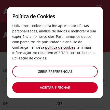
Menu
Política de Cookies
Welcome
Utilizamos cookies para lhe apresentar ofertas
to
personalizadas, análise de dados e melhorar a sua
Aluguer de carros Nakorn
Avis
experiência no nosso site. Partilhamos os dados
com parceiros de publicidade e análise de
confiança – a nossa
política de cookies
tem mais
informação. Ao clicar em ACEITAR, concorda com a
CARRO
COMERCIAIS
utilização de cookies.
LEVANTAR EM
GERIR PREFERÊNCIAS
ACEITAR E FECHAR
Escolher uma estação de devolução diferente
DE
ATÉ