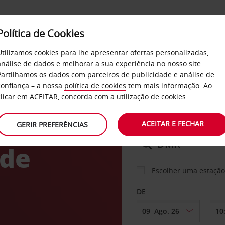
Política de Cookies
SERVIÇOS
EMPRESAS
SELF SERVICE
Utilizamos cookies para lhe apresentar ofertas personalizadas,
análise de dados e melhorar a sua experiência no nosso site.
Partilhamos os dados com parceiros de publicidade e análise de
confiança – a nossa
política de cookies
tem mais informação. Ao
CARRO
clicar em ACEITAR, concorda com a utilização de cookies.
to
ACEITAR E FECHAR
GERIR PREFERÊNCIAS
LEVANTAR EM
 de
Escolher uma estação
DE