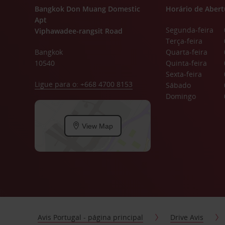
Bangkok Don Muang Domestic
Horário de Abert
Apt
Segunda-feira
Viphawadee-rangsit Road
Terça-feira
Bangkok
Quarta-feira
10540
Quinta-feira
Sexta-feira
Ligue para o: +668 4700 8153
Sábado
Domingo
View Map
Avis Portugal - página principal
Drive Avis