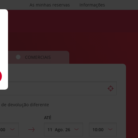
As minhas reservas
Informações
COMERCIAIS
 de devolução diferente
ATÉ