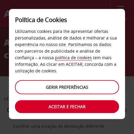
Menu
Política de Cookies
Welcome
Utilizamos cookies para lhe apresentar ofertas
to
personalizadas, análise de dados e melhorar a sua
Aluguer de
Avis
experiência no nosso site. Partilhamos os dados
com parceiros de publicidade e análise de
carros Paquistão
confiança – a nossa
política de cookies
tem mais
informação. Ao clicar em ACEITAR, concorda com a
utilização de cookies.
CARRO
COMERCIAIS
GERIR PREFERÊNCIAS
LEVANTAR EM
ACEITAR E FECHAR
Escolher uma estação de devolução diferente