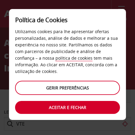
Menu
Política de Cookies
Welcome
Utilizamos cookies para lhe apresentar ofertas
to
personalizadas, análise de dados e melhorar a sua
Aluguer de
Avis
experiência no nosso site. Partilhamos os dados
com parceiros de publicidade e análise de
carros Aeroporto
confiança – a nossa
política de cookies
tem mais
Internacional de Wattay
informação. Ao clicar em ACEITAR, concorda com a
utilização de cookies.
GERIR PREFERÊNCIAS
CARRO
COMERCIAIS
ACEITAR E FECHAR
LEVANTAR EM