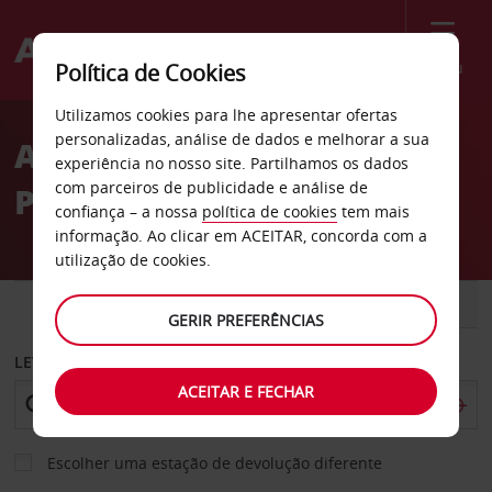
Menu
Política de Cookies
Welcome
Utilizamos cookies para lhe apresentar ofertas
to
personalizadas, análise de dados e melhorar a sua
Aluguer de carros Luang
Avis
experiência no nosso site. Partilhamos os dados
com parceiros de publicidade e análise de
Prabang
confiança – a nossa
política de cookies
tem mais
informação. Ao clicar em ACEITAR, concorda com a
utilização de cookies.
CARRO
COMERCIAIS
GERIR PREFERÊNCIAS
LEVANTAR EM
ACEITAR E FECHAR
Escolher uma estação de devolução diferente