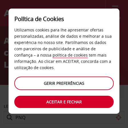
Menu
Política de Cookies
Welcome
Utilizamos cookies para lhe apresentar ofertas
to
personalizadas, análise de dados e melhorar a sua
Aluguer de
Avis
experiência no nosso site. Partilhamos os dados
com parceiros de publicidade e análise de
carros Aeroporto de Pune
confiança – a nossa
política de cookies
tem mais
Lohegaon
informação. Ao clicar em ACEITAR, concorda com a
utilização de cookies.
GERIR PREFERÊNCIAS
CARRO
COMERCIAIS
ACEITAR E FECHAR
LEVANTAR EM