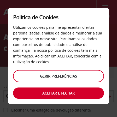
Menu
Política de Cookies
Welcome
Utilizamos cookies para lhe apresentar ofertas
to
personalizadas, análise de dados e melhorar a sua
Aluguer de
Avis
experiência no nosso site. Partilhamos os dados
com parceiros de publicidade e análise de
carros Bombaim
confiança – a nossa
política de cookies
tem mais
informação. Ao clicar em ACEITAR, concorda com a
utilização de cookies.
CARRO
COMERCIAIS
GERIR PREFERÊNCIAS
LEVANTAR EM
ACEITAR E FECHAR
Escolher uma estação de devolução diferente