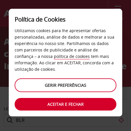
Menu
Política de Cookies
Welcome
Utilizamos cookies para lhe apresentar ofertas
to
personalizadas, análise de dados e melhorar a sua
Aluguer de
Avis
experiência no nosso site. Partilhamos os dados
com parceiros de publicidade e análise de
carros Aeroporto
confiança – a nossa
política de cookies
tem mais
Internacional de Bangalore
informação. Ao clicar em ACEITAR, concorda com a
utilização de cookies.
GERIR PREFERÊNCIAS
CARRO
COMERCIAIS
ACEITAR E FECHAR
LEVANTAR EM