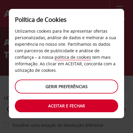
Menu
Política de Cookies
Welcome
Utilizamos cookies para lhe apresentar ofertas
to
personalizadas, análise de dados e melhorar a sua
Aluguer de carros Hotel
Avis
experiência no nosso site. Partilhamos os dados
com parceiros de publicidade e análise de
Trident em Agra
confiança – a nossa
política de cookies
tem mais
informação. Ao clicar em ACEITAR, concorda com a
utilização de cookies.
CARRO
COMERCIAIS
GERIR PREFERÊNCIAS
LEVANTAR EM
ACEITAR E FECHAR
Escolher uma estação de devolução diferente