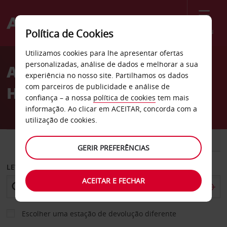
Menu
Política de Cookies
Welcome
Utilizamos cookies para lhe apresentar ofertas
to
personalizadas, análise de dados e melhorar a sua
Aluguer de carros Zona de
Avis
experiência no nosso site. Partilhamos os dados
com parceiros de publicidade e análise de
Hong Kong
confiança – a nossa
política de cookies
tem mais
informação. Ao clicar em ACEITAR, concorda com a
utilização de cookies.
CARRO
COMERCIAIS
GERIR PREFERÊNCIAS
LEVANTAR EM
ACEITAR E FECHAR
Escolher uma estação de devolução diferente