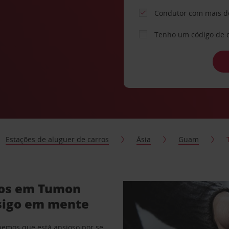
Condutor com mais d
Tenho um código de 
Estações de aluguer de carros
Ásia
Guam
ros em Tumon
sigo em mente
abemos que está ansioso por se