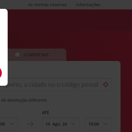
As minhas reservas
Informações
COMERCIAIS
 de devolução diferente
ATÉ