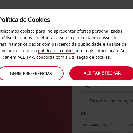
Política de Cookies
SERVIÇOS
EMPRESAS
SELF SERVICE
Utilizamos cookies para lhe apresentar ofertas personalizadas,
análise de dados e melhorar a sua experiência no nosso site.
Partilhamos os dados com parceiros de publicidade e análise de
confiança – a nossa
política de cookies
tem mais informação. Ao
CARRO
clicar em ACEITAR, concorda com a utilização de cookies.
ACEITAR E FECHAR
GERIR PREFERÊNCIAS
LEVANTAR EM
Escolher uma estação
DE