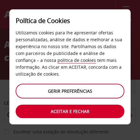
Menu
Política de Cookies
Welcome
Utilizamos cookies para lhe apresentar ofertas
to
personalizadas, análise de dados e melhorar a sua
Aluguer de
Avis
experiência no nosso site. Partilhamos os dados
com parceiros de publicidade e análise de
carros Estação de Ksan
confiança – a nossa
política de cookies
tem mais
informação. Ao clicar em ACEITAR, concorda com a
utilização de cookies.
CARRO
COMERCIAIS
GERIR PREFERÊNCIAS
LEVANTAR EM
ACEITAR E FECHAR
Escolher uma estação de devolução diferente