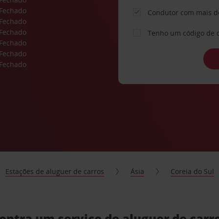
Fechado
Condutor com mais d
Fechado
Fechado
Tenho um código de 
Fechado
Fechado
Fechado
Estações de aluguer de carros
Ásia
Coreia do Sul
ontra um serviço de aluguer de carr