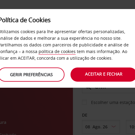
Política de Cookies
SERVIÇOS
EMPRESAS
SELF SERVICE
Utilizamos cookies para lhe apresentar ofertas personalizadas,
análise de dados e melhorar a sua experiência no nosso site.
Partilhamos os dados com parceiros de publicidade e análise de
confiança – a nossa
política de cookies
tem mais informação. Ao
CARRO
clicar em ACEITAR, concorda com a utilização de cookies.
o de
ACEITAR E FECHAR
GERIR PREFERÊNCIAS
LEVANTAR EM
Escolher uma estação
DE
ura
Fechado