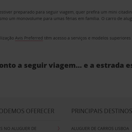
estiver preparado para seguir viagem, quer prefira um mini citad
o um monovolume para umas férias em família. O carro de aluguer
elização
Avis Preferred
têm acesso a serviços e modelos superiores e
ronto a seguir viagem… e a estrada e
PODEMOS OFERECER
PRINCIPAIS DESTINO
IS NO ALUGUER DE
ALUGUER DE CARROS LISBOA