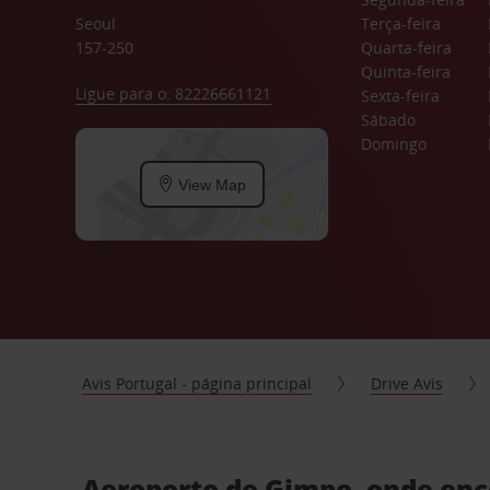
Seoul
Terça-feira
157-250
Quarta-feira
Quinta-feira
Ligue para o: 82226661121
Sexta-feira
Sábado
Domingo
View Map
Avis Portugal - página principal
Drive Avis
Aeroporto de Gimpo, onde enc