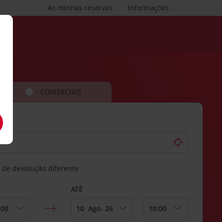
As minhas reservas
Informações
COMERCIAIS
 de devolução diferente
ATÉ