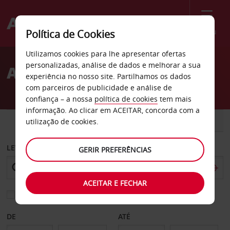
Menu
Política de Cookies
Welcome
Utilizamos cookies para lhe apresentar ofertas
to
personalizadas, análise de dados e melhorar a sua
Aluguer de carros Incheon
Avis
experiência no nosso site. Partilhamos os dados
com parceiros de publicidade e análise de
confiança – a nossa
política de cookies
tem mais
informação. Ao clicar em ACEITAR, concorda com a
CARRO
COMERCIAIS
utilização de cookies.
LEVANTAR EM
GERIR PREFERÊNCIAS
ACEITAR E FECHAR
Escolher uma estação de devolução diferente
DE
ATÉ