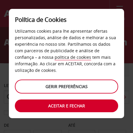
Menu
Política de Cookies
Welcome
Utilizamos cookies para lhe apresentar ofertas
to
personalizadas, análise de dados e melhorar a sua
Aluguer de carros Bucheon
Avis
experiência no nosso site. Partilhamos os dados
com parceiros de publicidade e análise de
confiança – a nossa
política de cookies
tem mais
informação. Ao clicar em ACEITAR, concorda com a
CARRO
COMERCIAIS
utilização de cookies.
LEVANTAR EM
GERIR PREFERÊNCIAS
ACEITAR E FECHAR
Escolher uma estação de devolução diferente
DE
ATÉ