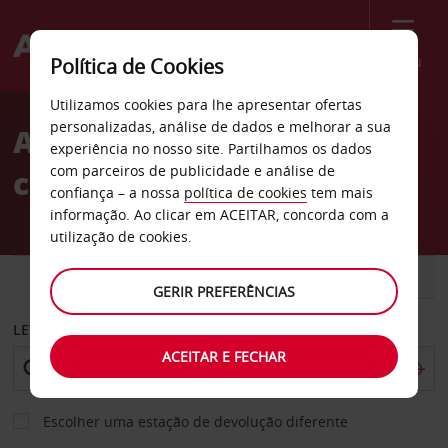
Menu
Política de Cookies
Welcome
Utilizamos cookies para lhe apresentar ofertas
to
personalizadas, análise de dados e melhorar a sua
Aluguer de
Avis
experiência no nosso site. Partilhamos os dados
com parceiros de publicidade e análise de
carros Chuncheon
confiança – a nossa
política de cookies
tem mais
informação. Ao clicar em ACEITAR, concorda com a
utilização de cookies.
CARRO
COMERCIAIS
GERIR PREFERÊNCIAS
LEVANTAR EM
ACEITAR E FECHAR
Escolher uma estação de devolução diferente