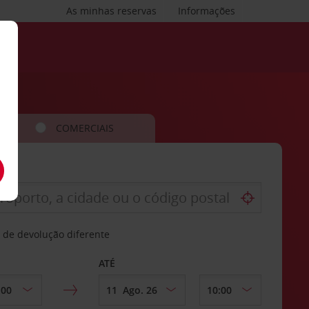
As minhas reservas
Informações
COMERCIAIS
 de devolução diferente
ATÉ