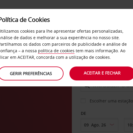
Política de Cookies
SERVIÇOS
EMPRESAS
SELF SERVICE
Utilizamos cookies para lhe apresentar ofertas personalizadas,
análise de dados e melhorar a sua experiência no nosso site.
Partilhamos os dados com parceiros de publicidade e análise de
confiança – a nossa
política de cookies
tem mais informação. Ao
CARRO
clicar em ACEITAR, concorda com a utilização de cookies.
ACEITAR E FECHAR
GERIR PREFERÊNCIAS
LEVANTAR EM
Escolher uma estação
DE