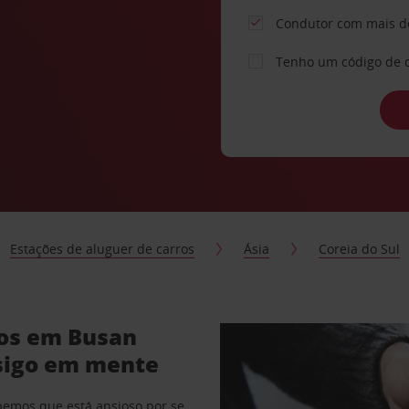
Condutor com mais d
Tenho um código de 
Estações de aluguer de carros
Ásia
Coreia do Sul
ros em Busan
sigo em mente
abemos que está ansioso por se